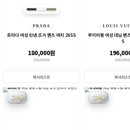
PRADA
LOUIS VU
프라다 여성 린넨 조거 팬츠 바지 26SS
루이비통 여성 데님 팬츠
S
180,000원
196,00
225,000원
245,000
위시리스트
위시리스
20%
20%
할인
할인