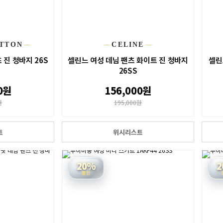
ITTON
CELINE
 진 청바지 26S
셀린느 여성 데님 팬츠 화이트 진 청바지
셀린
26SS
0원
156,000원
원
195,000원
트
위시리스트
20%
2
할인