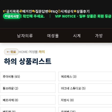
공지목록
매거진
질문답변
FAQ
시계상식
상품후기
해 주세요. ｜ VIP NOTICE · 일부 상품은 회원 등급 및 이벤트 조건에 
공지사항
남자의류
여성몰
시계
가방
HOME
여성몰
하의
← 뒤로
›
›
하의 상품리스트
루이비통 (65)
에르메스 (3)
톰브라운 (2)
아크네 스튜디오 (5)
베르사체 (0)
지방시 (0)
베트멍 (0)
로에베 (25)