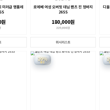
지 미러급 명품레
로에베 여성 오버핏 데님 팬츠 진 청바지
디올
SS
26SS
0원
180,000원
원
225,000원
트
위시리스트
20%
2
할인