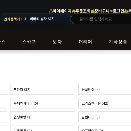
마이페이지
주문조회
장바구니
로그인
배송 일정이 달라질 수 있으니 주문 전 상담창으로 문의해 주세요.
3.
버버리 남자 셔츠
인기검색어 :
라스
스카프
모자
캐리어
기타상품
프라다 (32)
몽클레어 (4)
돌체앤가바나 (0)
크리스챤디올 (42)
입생로랑 (1)
발렌티노 (3)
미우미우 (24)
오프화이트 (0)