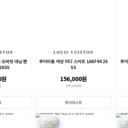
ITTON
LOUIS VUITTON
 오버핏 데님 팬
루이비통 여성 미디 스커트 1AKF44 26
루이
26SS
SS
0원
156,000원
원
195,000원
트
위시리스트
20%
2
할인