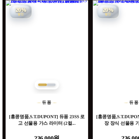
20%
20%
할인
할인
듀퐁
듀
[홍콩명품,S.T.DUPONT] 듀퐁 23SS 로
[홍콩명품,S.T.DUPON
고 선물용 가스 라이터 (2컬...
장 장식 선물용 가스
236,000원
236,0