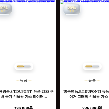
20%
20%
할인
할인
듀퐁
듀퐁
콩명품,S.T.DUPONT] 듀퐁 23SS 쿠
[홍콩명품,S.T.DUPONT] 듀퐁 
바 국기 선물용 가스 라이터 ...
이거 그래픽 선물용 가스 라
236,000원
236,000원