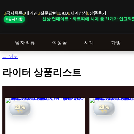
본
문
공지목록
매거진
질문답변
FAQ
시계상식
상품후기
바
신상 업데이트 : 까르띠에 시계 총 21개가 입고되었습니다.
공지사항
로
가
기
남자의류
여성몰
시계
가방
← 뒤로
라이터 상품리스트
20%
20%
할인
할인