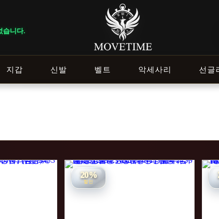
지갑
신발
벨트
악세사리
선글
20%
할인