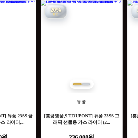
20%
할인
퐁
듀퐁
T] 듀퐁 23SS 금
[홍콩명품,S.T.DUPONT] 듀퐁 23SS 그
[홍
 라이터,...
래픽 선물용 가스 라이터 (2...
00원
236,000원