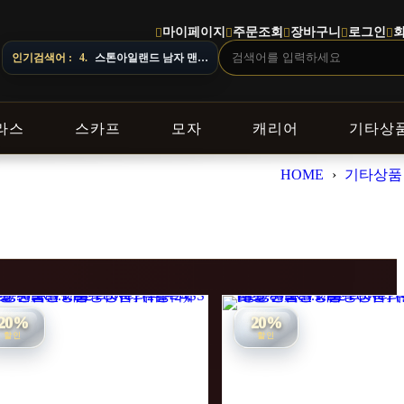
마이페이지
주문조회
장바구니
로그인
인기검색어 :
4.
스톤아일랜드 남자 맨투맨
라스
스카프
모자
캐리어
기타상
HOME
›
기타상품
20%
20%
할인
할인