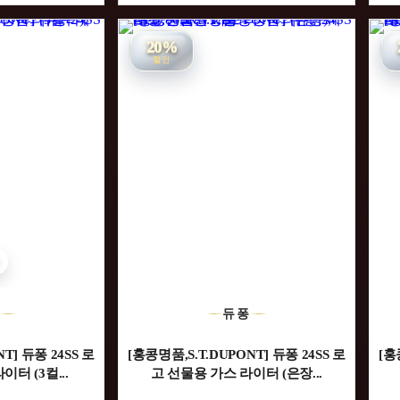
20%
할인
퐁
듀퐁
T] 듀퐁 24SS 로
[홍콩명품,S.T.DUPONT] 듀퐁 24SS 로
[홍
터 (3컬...
고 선물용 가스 라이터 (은장...