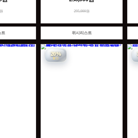
0원
295,000원
스트
위시리스트
20%
할인