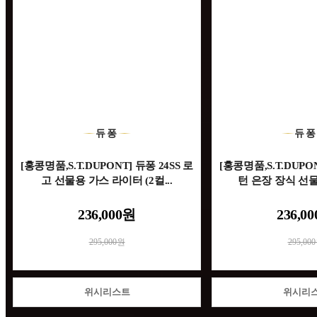
듀퐁
듀
[홍콩명품,S.T.DUPONT] 듀퐁 24SS 로
[홍콩명품,S.T.DUPON
고 선물용 가스 라이터 (2컬...
턴 은장 장식 선물용
236,000원
236,0
295,000원
295,00
위시리스트
위시리