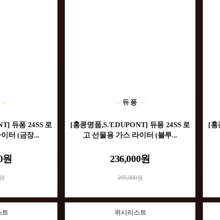
퐁
듀퐁
T] 듀퐁 24SS 로
[홍콩명품,S.T.DUPONT] 듀퐁 24SS 로
[홍
터 (금장...
고 선물용 가스 라이터 (블루...
00원
236,000원
0원
295,000원
스트
위시리스트