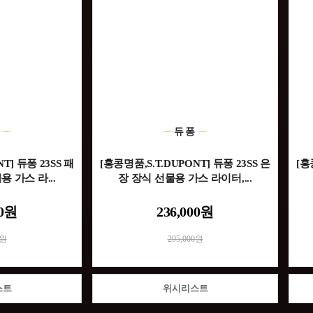
퐁
듀퐁
T] 듀퐁 23SS 패
[홍콩명품,S.T.DUPONT] 듀퐁 23SS 은
[홍
 가스 라...
장 장식 선물용 가스 라이터,...
00원
236,000원
0원
295,000원
스트
위시리스트