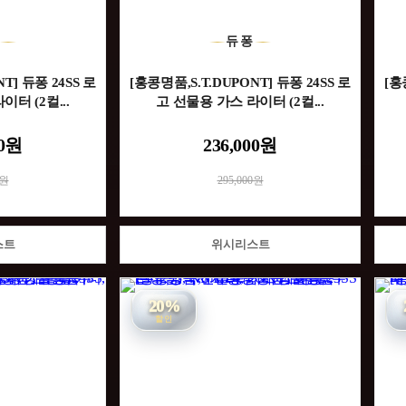
퐁
듀퐁
T] 듀퐁 24SS 로
[홍콩명품,S.T.DUPONT] 듀퐁 24SS 로
[홍
터 (2컬...
고 선물용 가스 라이터 (2컬...
00원
236,000원
0원
295,000원
스트
위시리스트
20%
할인