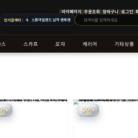
마이페이지
주문조회
장바구니
로그인
5.
오프화이트 남자 후드
인기검색어 :
라스
스카프
모자
캐리어
기타상품
0%
20%
할인
할인