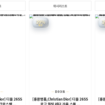
트
위시리스트
20%
2
할인
DIOR
ior] 디올 26SS
[홍콩명품,Christian Dior] 디올 26SS
[홍콩
크로스백 ...
로고 퀄팅 레더 가죽 스몰 ...