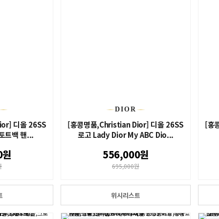
DIOR
ior] 디올 26SS
[홍콩명품,Christian Dior] 디올 26SS
[홍콩
 토트백 핸...
로고 Lady Dior My ABC Dio...
0원
556,000원
원
695,000원
트
위시리스트