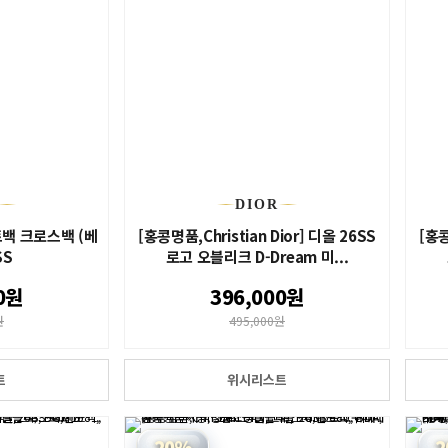
DIOR
백 크로스백 (베
[홍콩명품,Christian Dior] 디올 26SS
[홍콩
SS
로고 오블리크 D-Dream 미...
0원
396,000원
원
495,000원
트
위시리스트
20%
2