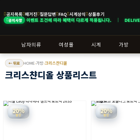
공지목록
매거진
질문답변
FAQ
시계상식
상품후기
 조건에 따라 혜택이 다르게 적용됩니다. ｜ DELIVERY NOTICE · 지역에
공지사항
남자의류
여성몰
시계
가방
HOME
가방
크리스챤디올
← 뒤로
›
›
크리스챤디올 상품리스트
20%
20%
할인
할인