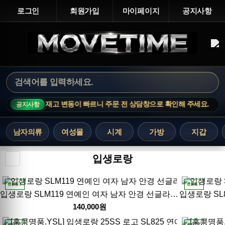
로그인
회원가입
마이페이지
공지사항
E · 인기 상품은 재고 변동이 빠르니 주문 전 상담창으로 확인해 주세요.
공지사항
남자의류
여성몰
시계
가방
지갑
입생로랑
BEST
BEST
입생로랑 SLM119 연예인 여자 남자 안경 선글라스 26SS
140,000원
BEST
BEST