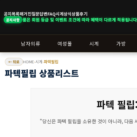
공지목록
매거진
질문답변
FAQ
시계상식
상품후기
회원 등급 및 이벤트 조건에 따라 혜택이 다르게 적용됩니다. ｜ DELIVERY N
공지사항
남자의류
여성몰
시계
가방
HOME
시계
파텍필립
← 뒤로
›
›
파텍필립 상품리스트
파텍 필립
"당신은 파텍 필립을 소유한 것이 아니라, 다음 