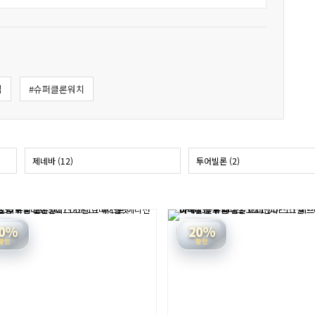
립
#슈퍼클론워치
제네바 (12)
투어빌론 (2)
0%
20%
할인
할인