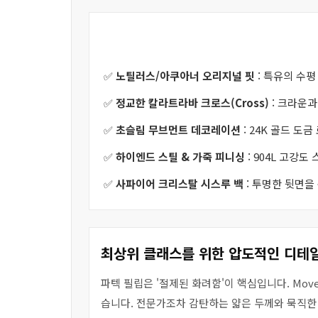
✅
노틸러스/아쿠아너 오리지널 핏
: 특유의 수평
✅
정교한 칼라트라바 크로스(Cross)
: 크라운과
✅
초슬림 무브먼트 데코레이션
: 24K 골드 도
✅
하이엔드 스틸 & 가죽 피니싱
: 904L 고강
✅
사파이어 크리스탈 시스루 백
: 투명한 뒷면을
최상위 클래스를 위한 압도적인 디테
파텍 필립은 '절제된 화려함'이 핵심입니다. Mo
습니다. 전문가조차 감탄하는 얇은 두께와 묵직한 