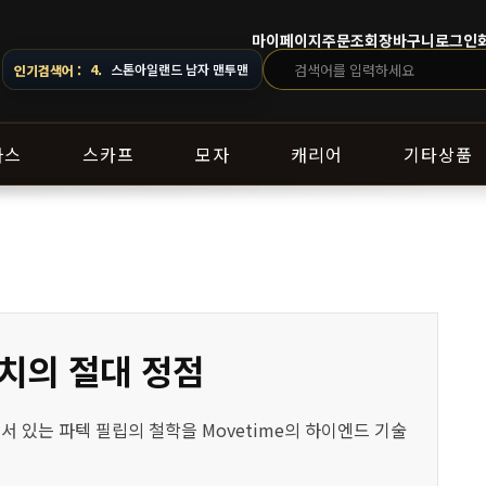
마이페이지
주문조회
장바구니
로그인
해 주세요.
4.
스톤아일랜드 남자 맨투맨
인기검색어 :
라스
스카프
모자
캐리어
기타상품
워치의 절대 정점
서 있는 파텍 필립의 철학을 Movetime의 하이엔드 기술