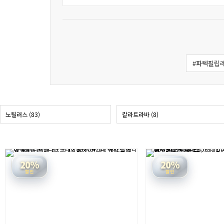
#파텍필립
노틸러스 (83)
칼라트라바 (8)
20%
20%
할인
할인