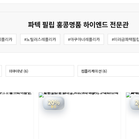
파텍 필립 홍콩명품 하이엔드 전문관
레플리카
#노틸러스레플리카
#아쿠아너레플리카
#미러급파텍필
아쿠아넛 (6)
컴플리케이션 (6)
20%
2
할인