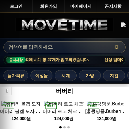
로그인
회원가입
마이페이지
공지사항
이트 : 까르띠에 시계 총 27개가 입고되었습니다.
신상 업데이트 : 
공지사항
남자의류
여성몰
시계
가방
지갑
버버리
BEST
BEST
BEST
버버리 볼캡 모자 26SS
버버리 로고 체크패턴 볼캡 모자 (브라운) 26SS
[홍콩명품.Burberry] 버버리 25SS 로고 체크패턴 볼캡 모자 (2컬러), CA0381, NNT, 홍콩명품쇼핑몰,인터넷명품,온라인명품사이트,남자명품,해외직구
124,000원
124,000원
124,000원